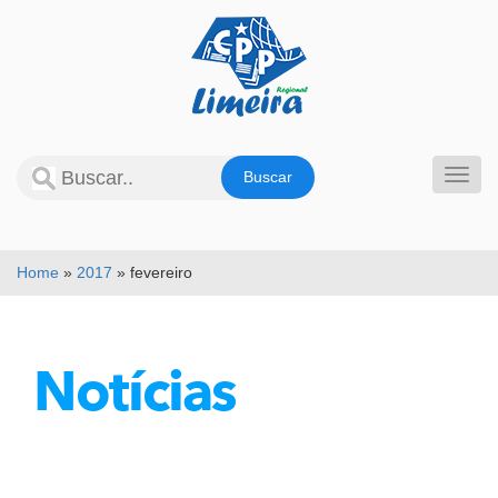
Pular
para
o
conteúdo
Alter
Home
»
2017
»
fevereiro
Notícias