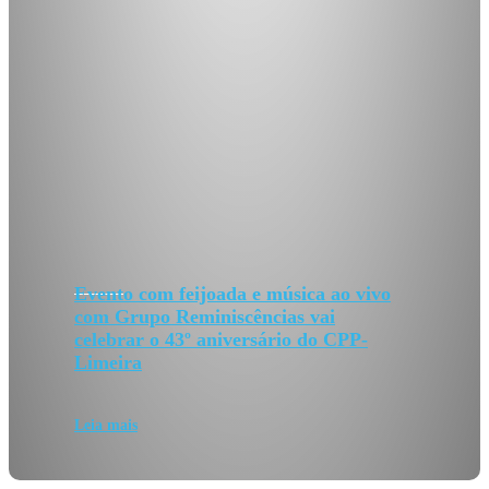
Evento com feijoada e música ao vivo
com Grupo Reminiscências vai
celebrar o 43º aniversário do CPP-
Limeira
Leia mais