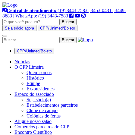
Pular
para
Central de atendimento:
(19) 3443-7583 | 3453-0431 | 3449-
o
8683 | WhatsApp: (19) 3443-7583
conteúdo
Buscar
Seja sócio agora
CPP/Unimed/Boleto
Alternar
navegação
CPP/Unimed/Boleto
Notícias
O CPP Limeira
Quem somos
Histórico
Equipe
Ex-presidentes
Espaço do associado
Seja sócio(a)
Estabelecimentos parceiros
Clube de campo
Colônias de férias
Alugue nosso salão
Comércios parceiros do CPP
Encontro Científico