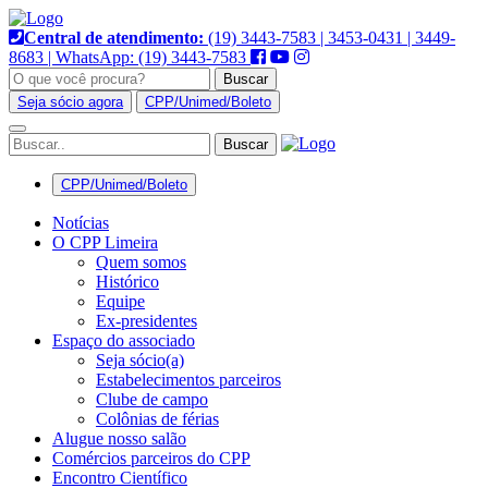
Pular
para
Central de atendimento:
(19) 3443-7583 | 3453-0431 | 3449-
o
8683 | WhatsApp: (19) 3443-7583
conteúdo
Buscar
Seja sócio agora
CPP/Unimed/Boleto
Alternar
navegação
CPP/Unimed/Boleto
Notícias
O CPP Limeira
Quem somos
Histórico
Equipe
Ex-presidentes
Espaço do associado
Seja sócio(a)
Estabelecimentos parceiros
Clube de campo
Colônias de férias
Alugue nosso salão
Comércios parceiros do CPP
Encontro Científico