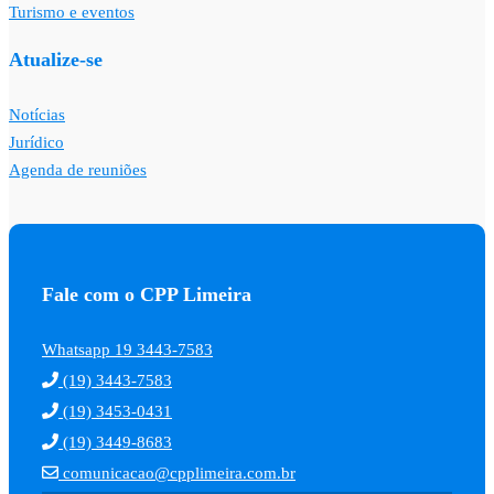
Turismo e eventos
Atualize-se
Notícias
Jurídico
Agenda de reuniões
Fale com o CPP Limeira
Whatsapp 19 3443-7583
(19) 3443-7583
(19) 3453-0431
(19) 3449-8683
comunicacao@cpplimeira.com.br