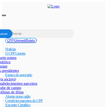
Pular
para
o
conteúdo
Alternar
navegação
CPP/Unimed/Boleto
Notícias
O CPP Limeira
uem somos
stórico
quipe
-presidentes
Espaço do associado
ja sócio(a)
tabelecimentos parceiros
lube de campo
lônias de férias
Alugue nosso salão
Comércios parceiros do CPP
Encontro Científico