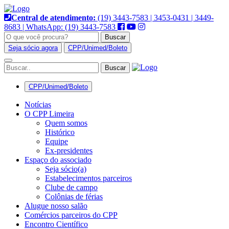
Pular
para
Central de atendimento:
(19) 3443-7583 | 3453-0431 | 3449-
o
8683 | WhatsApp: (19) 3443-7583
conteúdo
Buscar
Seja sócio agora
CPP/Unimed/Boleto
Alternar
navegação
CPP/Unimed/Boleto
Notícias
O CPP Limeira
Quem somos
Histórico
Equipe
Ex-presidentes
Espaço do associado
Seja sócio(a)
Estabelecimentos parceiros
Clube de campo
Colônias de férias
Alugue nosso salão
Comércios parceiros do CPP
Encontro Científico