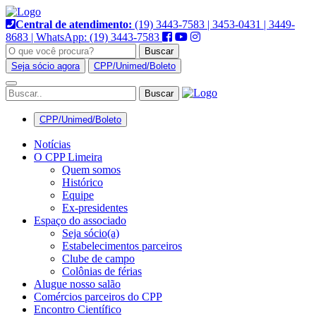
Pular
para
Central de atendimento:
(19) 3443-7583 | 3453-0431 | 3449-
o
8683 | WhatsApp: (19) 3443-7583
conteúdo
Buscar
Seja sócio agora
CPP/Unimed/Boleto
Alternar
navegação
CPP/Unimed/Boleto
Notícias
O CPP Limeira
Quem somos
Histórico
Equipe
Ex-presidentes
Espaço do associado
Seja sócio(a)
Estabelecimentos parceiros
Clube de campo
Colônias de férias
Alugue nosso salão
Comércios parceiros do CPP
Encontro Científico