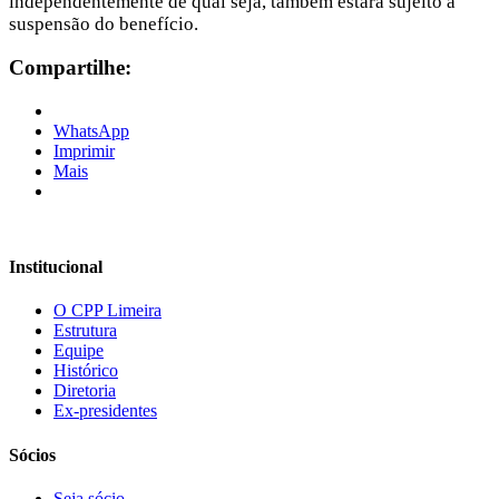
independentemente de qual seja, também estará sujeito à
suspensão do benefício.
Compartilhe:
WhatsApp
Imprimir
Mais
Institucional
O CPP Limeira
Estrutura
Equipe
Histórico
Diretoria
Ex-presidentes
Sócios
Seja sócio