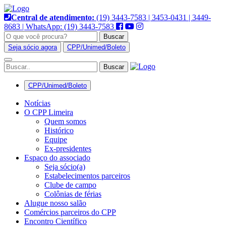
Pular
para
Central de atendimento:
(19) 3443-7583 | 3453-0431 | 3449-
o
8683 | WhatsApp: (19) 3443-7583
conteúdo
Buscar
Seja sócio agora
CPP/Unimed/Boleto
Alternar
navegação
CPP/Unimed/Boleto
Notícias
O CPP Limeira
Quem somos
Histórico
Equipe
Ex-presidentes
Espaço do associado
Seja sócio(a)
Estabelecimentos parceiros
Clube de campo
Colônias de férias
Alugue nosso salão
Comércios parceiros do CPP
Encontro Científico