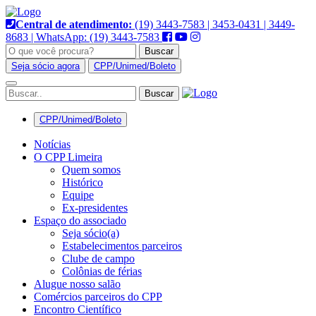
Pular
para
Central de atendimento:
(19) 3443-7583 | 3453-0431 | 3449-
o
8683 | WhatsApp: (19) 3443-7583
conteúdo
Buscar
Seja sócio agora
CPP/Unimed/Boleto
Alternar
navegação
CPP/Unimed/Boleto
Notícias
O CPP Limeira
Quem somos
Histórico
Equipe
Ex-presidentes
Espaço do associado
Seja sócio(a)
Estabelecimentos parceiros
Clube de campo
Colônias de férias
Alugue nosso salão
Comércios parceiros do CPP
Encontro Científico