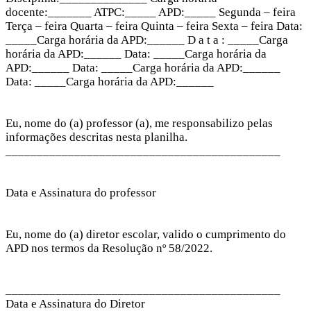
docente:_______ ATPC:_____ APD:_____ Segunda – feira
Terça – feira Quarta – feira Quinta – feira Sexta – feira Data:
_____Carga horária da APD:______ D a t a : _____Carga
horária da APD:______ Data: _____Carga horária da
APD:______ Data: _____Carga horária da APD:______
Data: _____Carga horária da APD:______
Eu, nome do (a) professor (a), me responsabilizo pelas
informações descritas nesta planilha.
____________________________________________
Data e Assinatura do professor
Eu, nome do (a) diretor escolar, valido o cumprimento do
APD nos termos da Resolução nº 58/2022.
____________________________________________
Data e Assinatura do Diretor