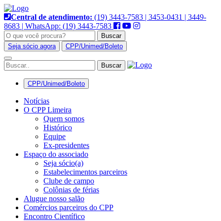
Pular
para
Central de atendimento:
(19) 3443-7583 | 3453-0431 | 3449-
o
8683 | WhatsApp: (19) 3443-7583
conteúdo
Buscar
Seja sócio agora
CPP/Unimed/Boleto
Alternar
navegação
CPP/Unimed/Boleto
Notícias
O CPP Limeira
Quem somos
Histórico
Equipe
Ex-presidentes
Espaço do associado
Seja sócio(a)
Estabelecimentos parceiros
Clube de campo
Colônias de férias
Alugue nosso salão
Comércios parceiros do CPP
Encontro Científico