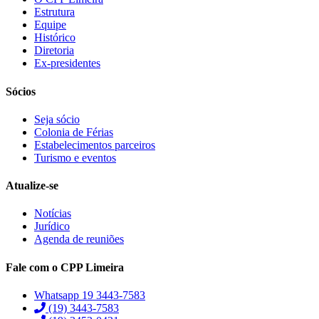
Estrutura
Equipe
Histórico
Diretoria
Ex-presidentes
Sócios
Seja sócio
Colonia de Férias
Estabelecimentos parceiros
Turismo e eventos
Atualize-se
Notícias
Jurídico
Agenda de reuniões
Fale com o CPP Limeira
Whatsapp 19 3443-7583
(19) 3443-7583