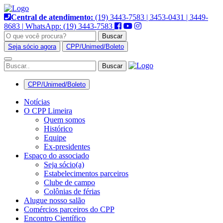
Pular
para
Central de atendimento:
(19) 3443-7583 | 3453-0431 | 3449-
o
8683 | WhatsApp: (19) 3443-7583
conteúdo
Buscar
Seja sócio agora
CPP/Unimed/Boleto
Alternar
navegação
CPP/Unimed/Boleto
Notícias
O CPP Limeira
Quem somos
Histórico
Equipe
Ex-presidentes
Espaço do associado
Seja sócio(a)
Estabelecimentos parceiros
Clube de campo
Colônias de férias
Alugue nosso salão
Comércios parceiros do CPP
Encontro Científico