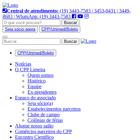
Pular
para
Central de atendimento:
(19) 3443-7583 | 3453-0431 | 3449-
o
8683 | WhatsApp: (19) 3443-7583
conteúdo
Buscar
Seja sócio agora
CPP/Unimed/Boleto
Alternar
navegação
CPP/Unimed/Boleto
Notícias
O CPP Limeira
Quem somos
Histórico
Equipe
Ex-presidentes
Espaço do associado
Seja sócio(a)
Estabelecimentos parceiros
Clube de campo
Colônias de férias
Alugue nosso salão
Comércios parceiros do CPP
Encontro Científico