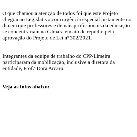
Hacklink panel
O que chamou a atenção de todos foi que este Projeto
Hacklink panel
chegou ao Legislativo com urgência especial justamente no
dia em que professores e demais profissionais da educação
Hacklink panel
se concentrariam na Câmara em ato de repúdio pela
Hacklink panel
aprovação do Projeto de Lei nº 302/2021.
Hacklink panel
Integrantes da equipe de trabalho do CPP-Limeira
Illuminati
participaram da mobilização, inclusive a diretora da
Hacklink
entidade, Prof.ª Dora Arcaro.
Hacklink Panel
Veja as fotos abaixo:
Hacklink
Hacklink Panel
___________________________
Masal oku
Hacklink Panel
Hacklink Panel