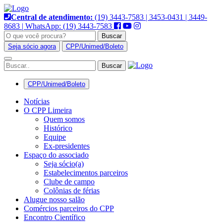
Pular
Hacklink panel
para
Central de atendimento:
(19) 3443-7583 | 3453-0431 | 3449-
o
8683 | WhatsApp: (19) 3443-7583
Hacklink panel
conteúdo
Buscar
Seja sócio agora
CPP/Unimed/Boleto
Backlink paketleri
Alternar
Hacklink
navegação
Hacklink
CPP/Unimed/Boleto
Hacklink
Notícias
O CPP Limeira
Hacklink
Quem somos
Histórico
Hacklink panel
Equipe
Ex-presidentes
Hacklink panel
Espaço do associado
Seja sócio(a)
Hacklink panel
Estabelecimentos parceiros
Clube de campo
Hacklink panel
Colônias de férias
Alugue nosso salão
Hacklink panel
Comércios parceiros do CPP
Encontro Científico
Hacklink panel