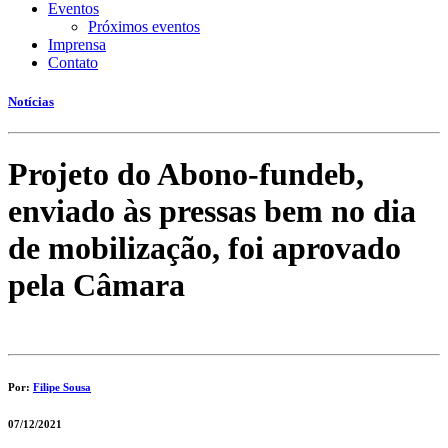
Eventos
Hacklink panel
Próximos eventos
Imprensa
Hacklink panel
Contato
Hacklink panel
Notícias
Hacklink panel
Hacklink panel
Projeto do Abono-fundeb,
Hacklink panel
enviado às pressas bem no dia
Hacklink panel
de mobilização, foi aprovado
Hacklink panel
pela Câmara
Hacklink panel
Hacklink satın al
Hacklink satın al
Por:
Filipe Sousa
Hacklink panel
07/12/2021
Hacklink panel