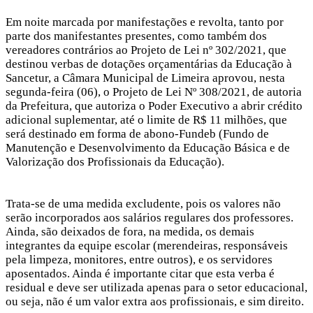
Hacklink panel
Em noite marcada por manifestações e revolta, tanto por
parte dos manifestantes presentes, como também dos
Hacklink panel
vereadores contrários ao Projeto de Lei nº 302/2021, que
Hacklink panel
destinou verbas de dotações orçamentárias da Educação à
Sancetur, a Câmara Municipal de Limeira aprovou, nesta
Hacklink panel
segunda-feira (06), o Projeto de Lei Nº 308/2021, de autoria
da Prefeitura, que autoriza o Poder Executivo a abrir crédito
Hacklink panel
adicional suplementar, até o limite de R$ 11 milhões, que
será destinado em forma de abono-Fundeb (Fundo de
Hacklink panel
Manutenção e Desenvolvimento da Educação Básica e de
Hacklink panel
Valorização dos Profissionais da Educação).
Hacklink panel
Trata-se de uma medida excludente, pois os valores não
Hacklink panel
serão incorporados aos salários regulares dos professores.
Hacklink panel
Ainda, são deixados de fora, na medida, os demais
integrantes da equipe escolar (merendeiras, responsáveis
Hacklink panel
pela limpeza, monitores, entre outros), e os servidores
aposentados. Ainda é importante citar que esta verba é
Hacklink panel
residual e deve ser utilizada apenas para o setor educacional,
Hacklink panel
ou seja, não é um valor extra aos profissionais, e sim direito.