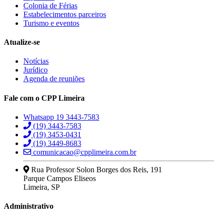
Hacklink
Colonia de Férias
Estabelecimentos parceiros
Buy Hacklink
Turismo e eventos
Hacklink
Atualize-se
Hacklink
Notícias
Hacklink satın al
Jurídico
Agenda de reuniões
Hacklink panel
Fale com o CPP Limeira
Hacklink panel
Hacklink panel
Whatsapp 19 3443-7583
(19) 3443-7583
Hacklink panel
(19) 3453-0431
(19) 3449-8683
Hacklink panel
comunicacao@cpplimeira.com.br
Hacklink panel
Rua Professor Solon Borges dos Reis, 191
Parque Campos Eliseos
Hacklink panel
Limeira, SP
Hacklink panel
Administrativo
Hacklink panel