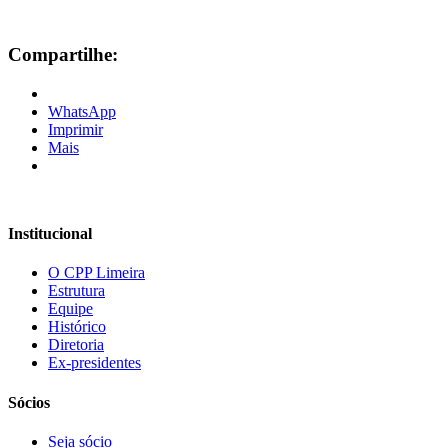
Hacklink panel
Masal Oku
Compartilhe:
Hacklink
Hacklink panel
WhatsApp
Imprimir
Hacklink panel
Mais
Hacklink panel
Hacklink Panel
Institucional
Hacklink
O CPP Limeira
Hacklink
Estrutura
Equipe
Hacklink
Histórico
Diretoria
Hacklink panel
Ex-presidentes
Hacklink panel
Sócios
Hacklink
Seja sócio