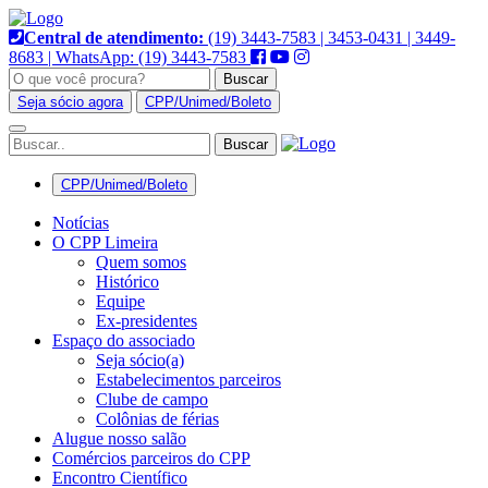
Pular
para
Central de atendimento:
(19) 3443-7583 | 3453-0431 | 3449-
o
8683 | WhatsApp: (19) 3443-7583
conteúdo
Buscar
Seja sócio agora
CPP/Unimed/Boleto
Alternar
navegação
CPP/Unimed/Boleto
Notícias
O CPP Limeira
Quem somos
Histórico
Equipe
Ex-presidentes
Espaço do associado
Seja sócio(a)
Estabelecimentos parceiros
Clube de campo
Colônias de férias
Alugue nosso salão
Comércios parceiros do CPP
Encontro Científico