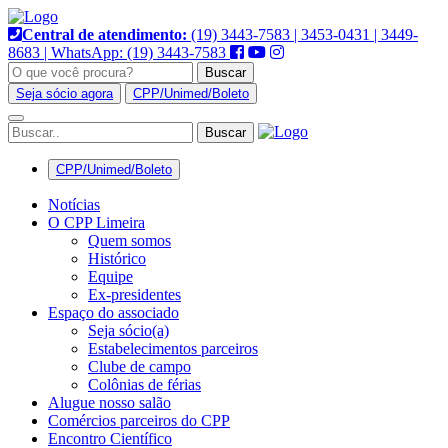
Pular
para
Central de atendimento:
(19) 3443-7583 | 3453-0431 | 3449-
o
8683 | WhatsApp: (19) 3443-7583
conteúdo
Buscar
Seja sócio agora
CPP/Unimed/Boleto
Alternar
navegação
CPP/Unimed/Boleto
Notícias
O CPP Limeira
Quem somos
Histórico
Equipe
Ex-presidentes
Espaço do associado
Seja sócio(a)
Estabelecimentos parceiros
Clube de campo
Colônias de férias
Alugue nosso salão
Comércios parceiros do CPP
Encontro Científico