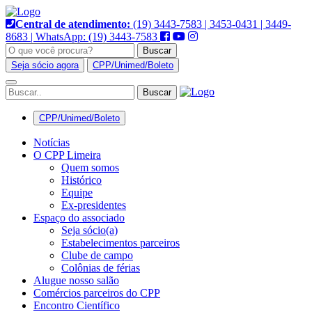
Pular
para
Central de atendimento:
(19) 3443-7583 | 3453-0431 | 3449-
o
8683 | WhatsApp: (19) 3443-7583
conteúdo
Buscar
Seja sócio agora
CPP/Unimed/Boleto
Alternar
navegação
CPP/Unimed/Boleto
Notícias
O CPP Limeira
Quem somos
Histórico
Equipe
Ex-presidentes
Espaço do associado
Seja sócio(a)
Estabelecimentos parceiros
Clube de campo
Colônias de férias
Alugue nosso salão
Comércios parceiros do CPP
Encontro Científico