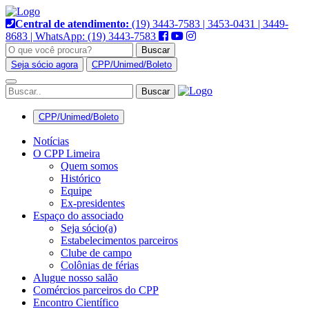
Pular
para
Central de atendimento:
(19) 3443-7583 | 3453-0431 | 3449-
o
8683 | WhatsApp: (19) 3443-7583
conteúdo
Buscar
Seja sócio agora
CPP/Unimed/Boleto
Alternar
navegação
CPP/Unimed/Boleto
Notícias
O CPP Limeira
Quem somos
Histórico
Equipe
Ex-presidentes
Espaço do associado
Seja sócio(a)
Estabelecimentos parceiros
Clube de campo
Colônias de férias
Alugue nosso salão
Comércios parceiros do CPP
Encontro Científico