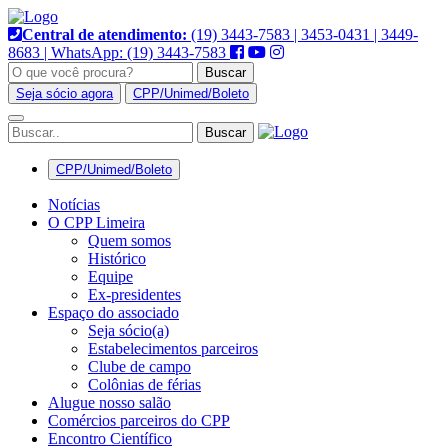
Pular
para
Central de atendimento:
(19) 3443-7583 | 3453-0431 | 3449-
o
8683 | WhatsApp: (19) 3443-7583
conteúdo
Buscar
Seja sócio agora
CPP/Unimed/Boleto
Alternar
navegação
CPP/Unimed/Boleto
Notícias
O CPP Limeira
Quem somos
Histórico
Equipe
Ex-presidentes
Espaço do associado
Seja sócio(a)
Estabelecimentos parceiros
Clube de campo
Colônias de férias
Alugue nosso salão
Comércios parceiros do CPP
Encontro Científico