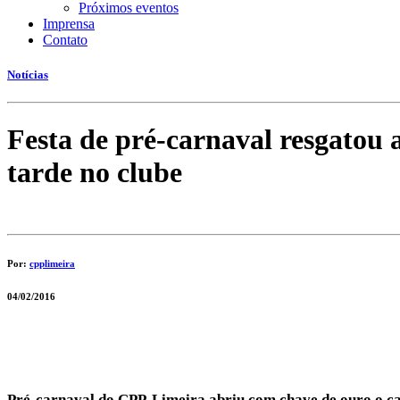
Próximos eventos
Imprensa
Contato
Notícias
Festa de pré-carnaval resgatou
tarde no clube
Por:
cpplimeira
04/02/2016
Pré-carnaval do CPP-Limeira abriu com chave de ouro o ca