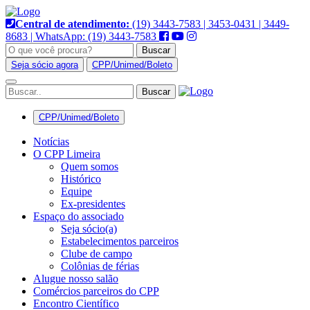
Pular
para
Central de atendimento:
(19) 3443-7583 | 3453-0431 | 3449-
o
8683 | WhatsApp: (19) 3443-7583
conteúdo
Buscar
Seja sócio agora
CPP/Unimed/Boleto
Alternar
navegação
CPP/Unimed/Boleto
Notícias
O CPP Limeira
Quem somos
Histórico
Equipe
Ex-presidentes
Espaço do associado
Seja sócio(a)
Estabelecimentos parceiros
Clube de campo
Colônias de férias
Alugue nosso salão
Comércios parceiros do CPP
Encontro Científico