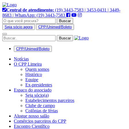
Pular
para
Central de atendimento:
(19) 3443-7583 | 3453-0431 | 3449-
o
8683 | WhatsApp: (19) 3443-7583
conteúdo
Buscar
Seja sócio agora
CPP/Unimed/Boleto
Alternar
navegação
CPP/Unimed/Boleto
Notícias
O CPP Limeira
Quem somos
Histórico
Equipe
Ex-presidentes
Espaço do associado
Seja sócio(a)
Estabelecimentos parceiros
Clube de campo
Colônias de férias
Alugue nosso salão
Comércios parceiros do CPP
Encontro Científico