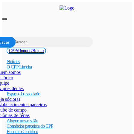
Pular
para
o
conteúdo
Alternar
navegação
CPP/Unimed/Boleto
Notícias
O CPP Limeira
uem somos
stórico
quipe
-presidentes
Espaço do associado
ja sócio(a)
tabelecimentos parceiros
lube de campo
lônias de férias
Alugue nosso salão
Comércios parceiros do CPP
Encontro Científico