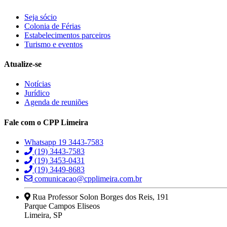
Seja sócio
Colonia de Férias
Estabelecimentos parceiros
Turismo e eventos
Atualize-se
Notícias
Jurídico
Agenda de reuniões
Fale com o CPP Limeira
Whatsapp 19 3443-7583
(19) 3443-7583
(19) 3453-0431
(19) 3449-8683
comunicacao@cpplimeira.com.br
Rua Professor Solon Borges dos Reis, 191
Parque Campos Eliseos
Limeira, SP