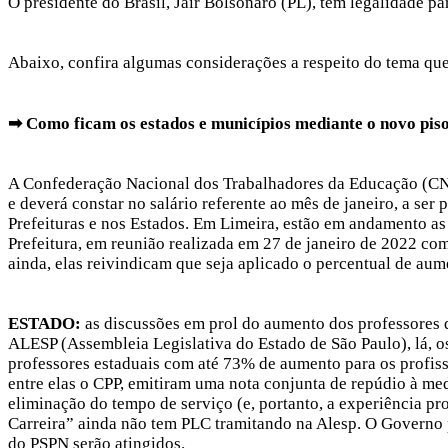
O presidente do Brasil, Jair Bolsonaro (PL), tem legalidade p
Abaixo, confira algumas considerações a respeito do tema que 
➡ Como ficam os estados e municípios mediante o novo pis
A Confederação Nacional dos Trabalhadores da Educação (CNTE
e deverá constar no salário referente ao mês de janeiro, a se
Prefeituras e nos Estados. Em Limeira, estão em andamento as 
Prefeitura, em reunião realizada em 27 de janeiro de 2022 com
ainda, elas reivindicam que seja aplicado o percentual de a
ESTADO:
as discussões em prol do aumento dos professores 
ALESP (Assembleia Legislativa do Estado de São Paulo), lá, 
professores estaduais com até 73% de aumento para os profissi
entre elas o CPP, emitiram uma nota conjunta de repúdio à medi
eliminação do tempo de serviço (e, portanto, a experiência pr
Carreira” ainda não tem PLC tramitando na Alesp. O Governo 
do PSPN serão atingidos.