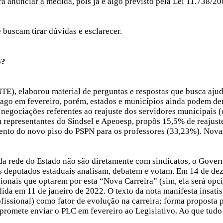
ara anunciar a medida, pois já é algo previsto pela Lei 11.738/2
buscam tirar dúvidas e esclarecer.
o?
), elaborou material de perguntas e respostas que busca ajuda
r pago em fevereiro, porém, estados e municípios ainda podem de
negociações referentes ao reajuste dos servidores municipais (
 representantes do Sindsel e Apeoesp, propôs 15,5% de reajuste
umento do novo piso do PSPN para os professores (33,23%). Nov
da rede do Estado não são diretamente com sindicatos, o Gove
os deputados estaduais analisam, debatem e votam. Em 14 de d
onais que optarem por esta “Nova Carreira” (sim, ela será opcio
da em 11 de janeiro de 2022. O texto da nota manifesta insatisf
ofissional) como fator de evolução na carreira; forma proposta 
promete enviar o PLC em fevereiro ao Legislativo. Ao que tudo