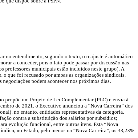
008 que dispõe sobre a PSPN.
r no entendimento, segundo o texto, o reajuste é automático
morar a conceder, pois o fato pode passar por discussão nas
os professores municipais estão incluídos neste grupo). A
, o que foi recusado por ambas as organizações sindicais,
as negociações podem acontecer nos próximos dias.
rno propõe um Projeto de Lei Complementar (PLC) e envia à
ezembro de 2021, o Executivo anunciou a “Nova Carreira” dos
nal), no entanto, entidades representativas da categoria,
ação contra a substituição dos salários por subsídios;
para evolução funcional, entre outros itens. Esta “Nova
 indica, no Estado, pelo menos na “Nova Carreira”, os 33,23%