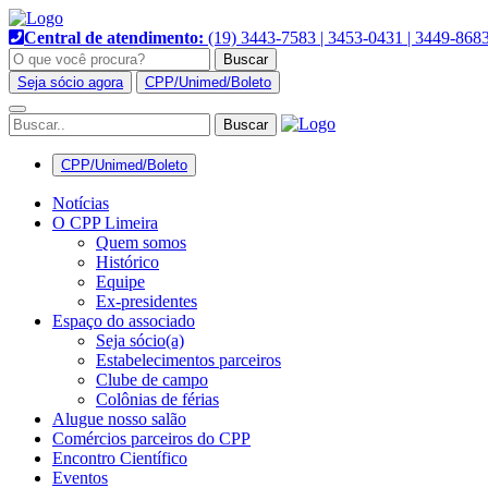
Pular
para
Central de atendimento:
(19) 3443-7583 | 3453-0431 | 3449-868
o
Buscar
conteúdo
Seja sócio agora
CPP/Unimed/Boleto
Alternar
navegação
CPP/Unimed/Boleto
Notícias
O CPP Limeira
Quem somos
Histórico
Equipe
Ex-presidentes
Espaço do associado
Seja sócio(a)
Estabelecimentos parceiros
Clube de campo
Colônias de férias
Alugue nosso salão
Comércios parceiros do CPP
Encontro Científico
Eventos