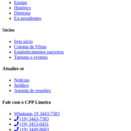
Equipe
Histórico
Diretoria
Ex-presidentes
Sócios
Seja sócio
Colonia de Férias
Estabelecimentos parceiros
Turismo e eventos
Atualize-se
Notícias
Jurídico
Agenda de reuniões
Fale com o CPP Limeira
Whatsapp 19 3443-7583
(19) 3443-7583
(19) 3453-0431
(19) 3449-8683