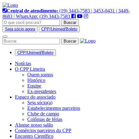
Pular
para
Central de atendimento:
(19) 3443-7583 | 3453-0431 | 3449-
o
8683 | WhatsApp: (19) 3443-7583
conteúdo
Buscar
Seja sócio agora
CPP/Unimed/Boleto
Alternar
navegação
CPP/Unimed/Boleto
Notícias
O CPP Limeira
Quem somos
Histórico
Equipe
Ex-presidentes
Espaço do associado
Seja sócio(a)
Estabelecimentos parceiros
Clube de campo
Colônias de férias
Alugue nosso salão
Comércios parceiros do CPP
Encontro Científico