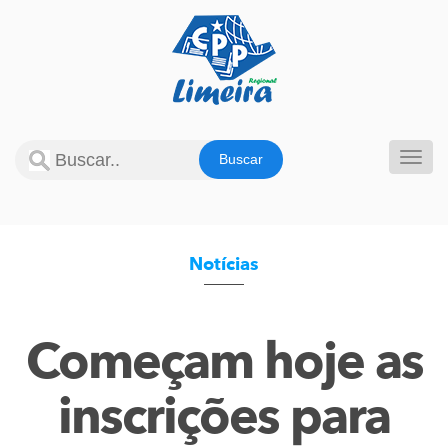
Pular
para
o
conteúdo
Alter
Notícias
Começam hoje as
inscrições para