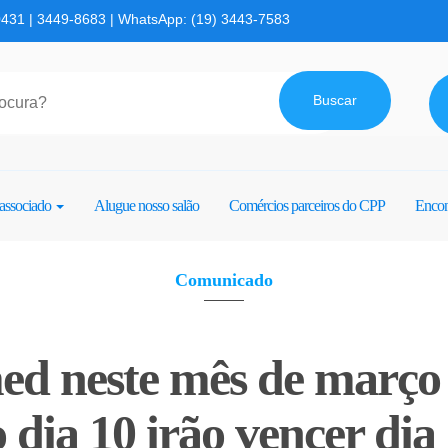
0431 | 3449-8683 | WhatsApp: (19) 3443-7583
Buscar
associado
Alugue nosso salão
Comércios parceiros do CPP
Encon
Comunicado
ed neste mês de març
 dia 10 irão vencer dia