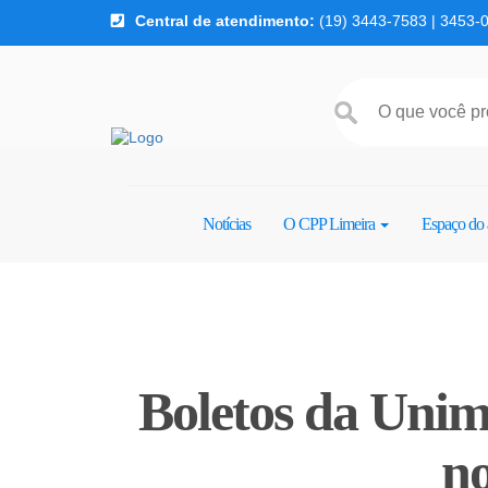
Central de atendimento:
(19) 3443-7583 | 3453-
Pular para o conteúdo
Notícias
O CPP Limeira
Espaço do 
Boletos da Unim
no