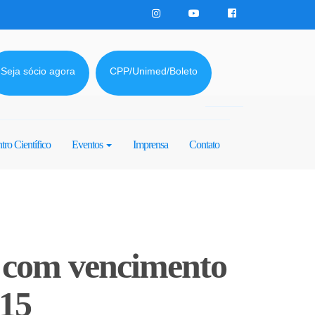
Seja sócio agora
CPP/Unimed/Boleto
tro Científico
Eventos
Imprensa
Contato
o com vencimento
 15