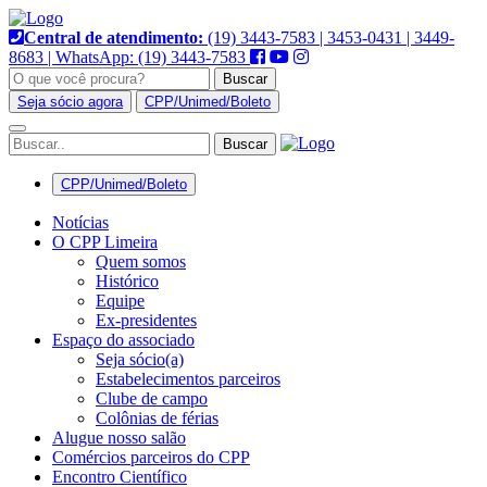
Pular
para
Central de atendimento:
(19) 3443-7583 | 3453-0431 | 3449-
o
8683 | WhatsApp: (19) 3443-7583
conteúdo
Buscar
Seja sócio agora
CPP/Unimed/Boleto
Alternar
navegação
CPP/Unimed/Boleto
Notícias
O CPP Limeira
Quem somos
Histórico
Equipe
Ex-presidentes
Espaço do associado
Seja sócio(a)
Estabelecimentos parceiros
Clube de campo
Colônias de férias
Alugue nosso salão
Comércios parceiros do CPP
Encontro Científico