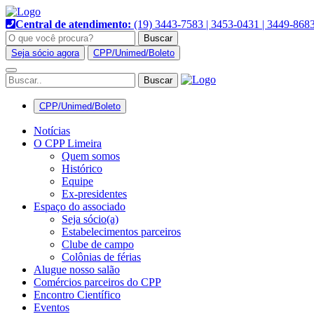
Pular
para
Central de atendimento:
(19) 3443-7583 | 3453-0431 | 3449-868
o
Buscar
conteúdo
Seja sócio agora
CPP/Unimed/Boleto
Alternar
navegação
CPP/Unimed/Boleto
Notícias
O CPP Limeira
Quem somos
Histórico
Equipe
Ex-presidentes
Espaço do associado
Seja sócio(a)
Estabelecimentos parceiros
Clube de campo
Colônias de férias
Alugue nosso salão
Comércios parceiros do CPP
Encontro Científico
Eventos