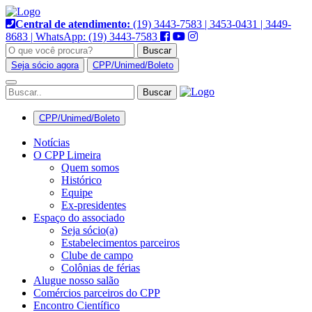
Pular
para
Central de atendimento:
(19) 3443-7583 | 3453-0431 | 3449-
o
8683 | WhatsApp: (19) 3443-7583
conteúdo
Buscar
Seja sócio agora
CPP/Unimed/Boleto
Alternar
navegação
CPP/Unimed/Boleto
Notícias
O CPP Limeira
Quem somos
Histórico
Equipe
Ex-presidentes
Espaço do associado
Seja sócio(a)
Estabelecimentos parceiros
Clube de campo
Colônias de férias
Alugue nosso salão
Comércios parceiros do CPP
Encontro Científico