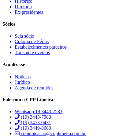
Histórico
Diretoria
Ex-presidentes
Sócios
Seja sócio
Colonia de Férias
Estabelecimentos parceiros
Turismo e eventos
Atualize-se
Notícias
Jurídico
Agenda de reuniões
Fale com o CPP Limeira
Whatsapp 19 3443-7583
(19) 3443-7583
(19) 3453-0431
(19) 3449-8683
comunicacao@cpplimeira.com.br