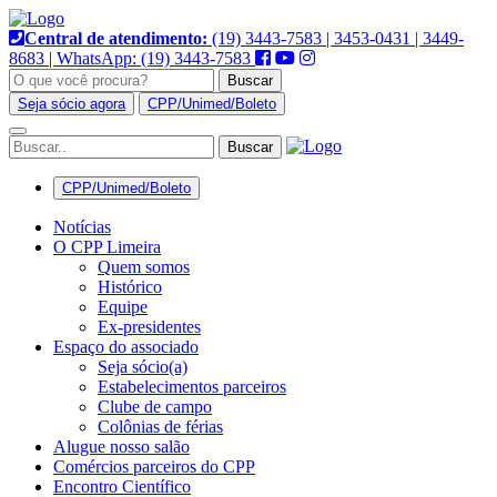
Pular
para
Central de atendimento:
(19) 3443-7583 | 3453-0431 | 3449-
o
8683 | WhatsApp: (19) 3443-7583
conteúdo
Buscar
Seja sócio agora
CPP/Unimed/Boleto
Alternar
navegação
CPP/Unimed/Boleto
Notícias
O CPP Limeira
Quem somos
Histórico
Equipe
Ex-presidentes
Espaço do associado
Seja sócio(a)
Estabelecimentos parceiros
Clube de campo
Colônias de férias
Alugue nosso salão
Comércios parceiros do CPP
Encontro Científico