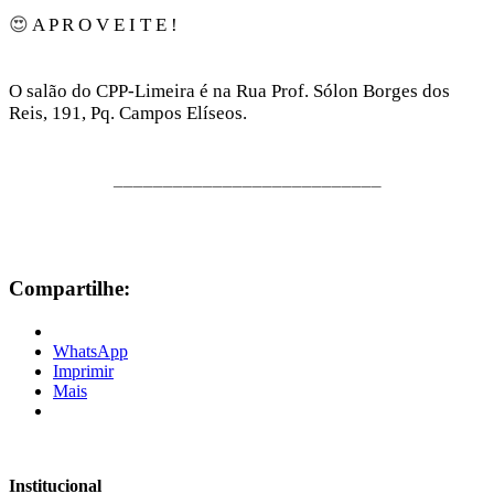
😍
A P R O V E I T E !
O salão do CPP-Limeira é na Rua Prof. Sólon Borges dos
Reis, 191, Pq. Campos Elíseos.
___________________________
Compartilhe:
WhatsApp
Imprimir
Mais
Institucional