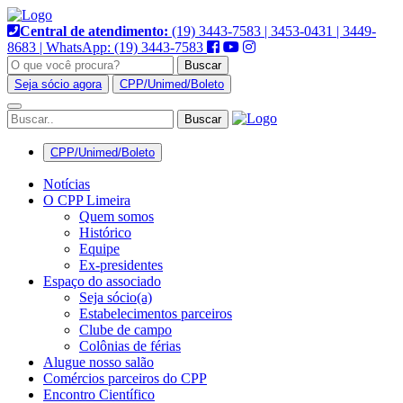
Pular
para
Central de atendimento:
(19) 3443-7583 | 3453-0431 | 3449-
o
8683 | WhatsApp: (19) 3443-7583
conteúdo
Buscar
Seja sócio agora
CPP/Unimed/Boleto
Alternar
navegação
CPP/Unimed/Boleto
Notícias
O CPP Limeira
Quem somos
Histórico
Equipe
Ex-presidentes
Espaço do associado
Seja sócio(a)
Estabelecimentos parceiros
Clube de campo
Colônias de férias
Alugue nosso salão
Comércios parceiros do CPP
Encontro Científico