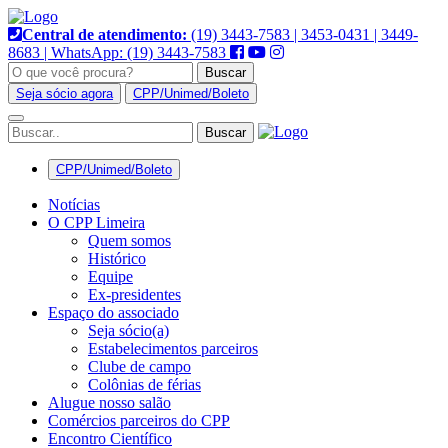
Pular
para
Central de atendimento:
(19) 3443-7583 | 3453-0431 | 3449-
o
8683 | WhatsApp: (19) 3443-7583
conteúdo
Buscar
Seja sócio agora
CPP/Unimed/Boleto
Alternar
navegação
CPP/Unimed/Boleto
Notícias
O CPP Limeira
Quem somos
Histórico
Equipe
Ex-presidentes
Espaço do associado
Seja sócio(a)
Estabelecimentos parceiros
Clube de campo
Colônias de férias
Alugue nosso salão
Comércios parceiros do CPP
Encontro Científico