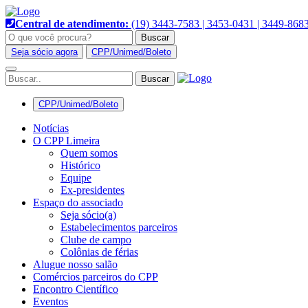
Pular
para
Central de atendimento:
(19) 3443-7583 | 3453-0431 | 3449-868
o
Buscar
conteúdo
Seja sócio agora
CPP/Unimed/Boleto
Alternar
navegação
CPP/Unimed/Boleto
Notícias
O CPP Limeira
Quem somos
Histórico
Equipe
Ex-presidentes
Espaço do associado
Seja sócio(a)
Estabelecimentos parceiros
Clube de campo
Colônias de férias
Alugue nosso salão
Comércios parceiros do CPP
Encontro Científico
Eventos