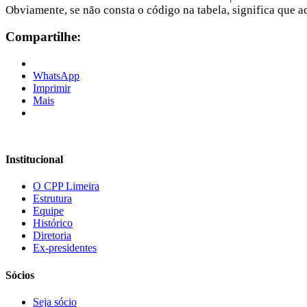
Obviamente, se não consta o código na tabela, significa que a
Compartilhe:
WhatsApp
Imprimir
Mais
Institucional
O CPP Limeira
Estrutura
Equipe
Histórico
Diretoria
Ex-presidentes
Sócios
Seja sócio