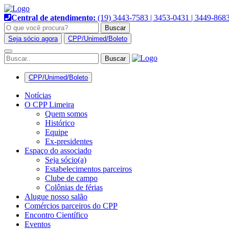
Pular
para
Central de atendimento:
(19) 3443-7583 | 3453-0431 | 3449-868
o
Buscar
conteúdo
Seja sócio agora
CPP/Unimed/Boleto
Alternar
navegação
CPP/Unimed/Boleto
Notícias
O CPP Limeira
Quem somos
Histórico
Equipe
Ex-presidentes
Espaço do associado
Seja sócio(a)
Estabelecimentos parceiros
Clube de campo
Colônias de férias
Alugue nosso salão
Comércios parceiros do CPP
Encontro Científico
Eventos