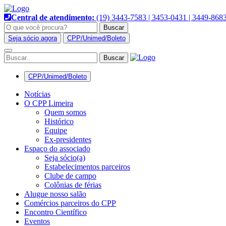
Pular
para
Central de atendimento:
(19) 3443-7583 | 3453-0431 | 3449-868
o
Buscar
conteúdo
Seja sócio agora
CPP/Unimed/Boleto
Alternar
navegação
CPP/Unimed/Boleto
Notícias
O CPP Limeira
Quem somos
Histórico
Equipe
Ex-presidentes
Espaço do associado
Seja sócio(a)
Estabelecimentos parceiros
Clube de campo
Colônias de férias
Alugue nosso salão
Comércios parceiros do CPP
Encontro Científico
Eventos