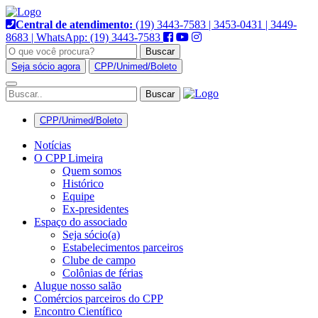
Pular
para
Central de atendimento:
(19) 3443-7583 | 3453-0431 | 3449-
o
8683 | WhatsApp: (19) 3443-7583
conteúdo
Buscar
Seja sócio agora
CPP/Unimed/Boleto
Alternar
navegação
CPP/Unimed/Boleto
Notícias
O CPP Limeira
Quem somos
Histórico
Equipe
Ex-presidentes
Espaço do associado
Seja sócio(a)
Estabelecimentos parceiros
Clube de campo
Colônias de férias
Alugue nosso salão
Comércios parceiros do CPP
Encontro Científico