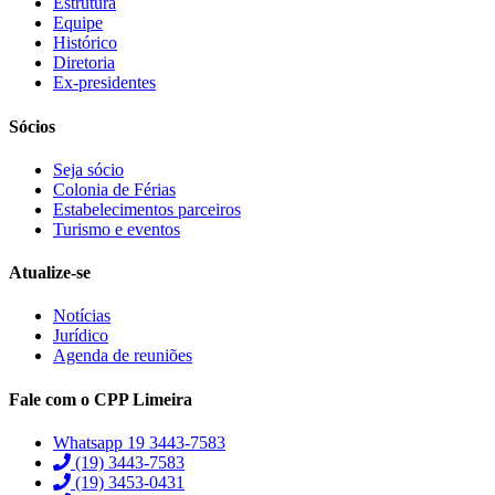
Estrutura
Equipe
Histórico
Diretoria
Ex-presidentes
Sócios
Seja sócio
Colonia de Férias
Estabelecimentos parceiros
Turismo e eventos
Atualize-se
Notícias
Jurídico
Agenda de reuniões
Fale com o CPP Limeira
Whatsapp 19 3443-7583
(19) 3443-7583
(19) 3453-0431