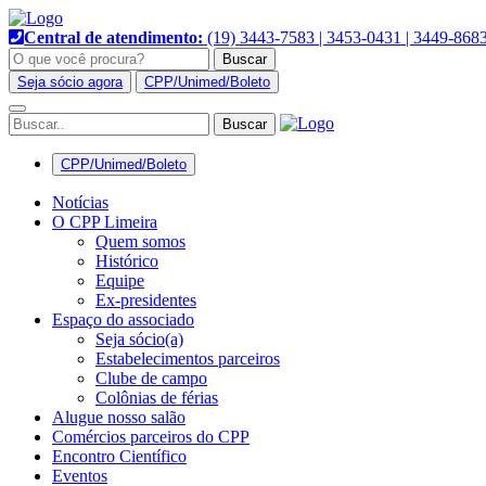
Pular
para
Central de atendimento:
(19) 3443-7583 | 3453-0431 | 3449-868
o
Buscar
conteúdo
Seja sócio agora
CPP/Unimed/Boleto
Alternar
navegação
CPP/Unimed/Boleto
Notícias
O CPP Limeira
Quem somos
Histórico
Equipe
Ex-presidentes
Espaço do associado
Seja sócio(a)
Estabelecimentos parceiros
Clube de campo
Colônias de férias
Alugue nosso salão
Comércios parceiros do CPP
Encontro Científico
Eventos