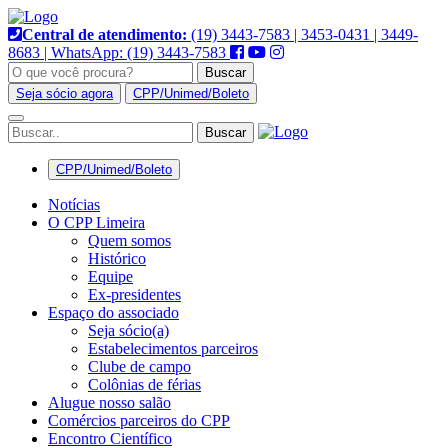
Pular
para
Central de atendimento:
(19) 3443-7583 | 3453-0431 | 3449-
o
8683 | WhatsApp: (19) 3443-7583
conteúdo
Buscar
Seja sócio agora
CPP/Unimed/Boleto
Alternar
navegação
CPP/Unimed/Boleto
Notícias
O CPP Limeira
Quem somos
Histórico
Equipe
Ex-presidentes
Espaço do associado
Seja sócio(a)
Estabelecimentos parceiros
Clube de campo
Colônias de férias
Alugue nosso salão
Comércios parceiros do CPP
Encontro Científico