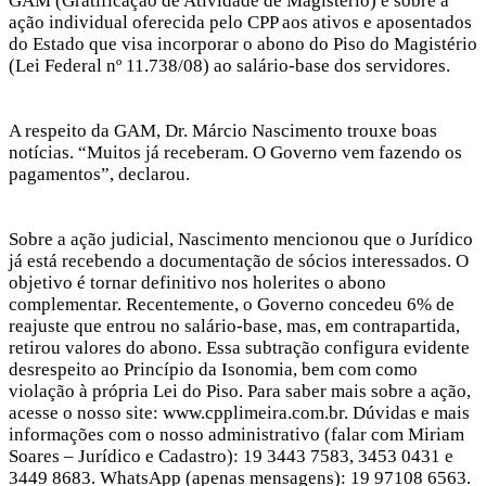
GAM (Gratificação de Atividade de Magistério) e sobre a
ação individual oferecida pelo CPP aos ativos e aposentados
do Estado que visa incorporar o abono do Piso do Magistério
(Lei Federal nº 11.738/08) ao salário-base dos servidores.
A respeito da GAM, Dr. Márcio Nascimento trouxe boas
notícias. “Muitos já receberam. O Governo vem fazendo os
pagamentos”, declarou.
Sobre a ação judicial, Nascimento mencionou que o Jurídico
já está recebendo a documentação de sócios interessados. O
objetivo é tornar definitivo nos holerites o abono
complementar. Recentemente, o Governo concedeu 6% de
reajuste que entrou no salário-base, mas, em contrapartida,
retirou valores do abono. Essa subtração configura evidente
desrespeito ao Princípio da Isonomia, bem com como
violação à própria Lei do Piso. Para saber mais sobre a ação,
acesse o nosso site: www.cpplimeira.com.br. Dúvidas e mais
informações com o nosso administrativo (falar com Miriam
Soares – Jurídico e Cadastro): 19 3443 7583, 3453 0431 e
3449 8683. WhatsApp (apenas mensagens): 19 97108 6563.