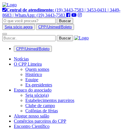
Pular
para
Central de atendimento:
(19) 3443-7583 | 3453-0431 | 3449-
o
8683 | WhatsApp: (19) 3443-7583
conteúdo
Buscar
Seja sócio agora
CPP/Unimed/Boleto
Alternar
navegação
CPP/Unimed/Boleto
Notícias
O CPP Limeira
Quem somos
Histórico
Equipe
Ex-presidentes
Espaço do associado
Seja sócio(a)
Estabelecimentos parceiros
Clube de campo
Colônias de férias
Alugue nosso salão
Comércios parceiros do CPP
Encontro Científico