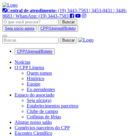
Pular
para
Central de atendimento:
(19) 3443-7583 | 3453-0431 | 3449-
o
8683 | WhatsApp: (19) 3443-7583
conteúdo
Buscar
Seja sócio agora
CPP/Unimed/Boleto
Alternar
navegação
CPP/Unimed/Boleto
Notícias
O CPP Limeira
Quem somos
Histórico
Equipe
Ex-presidentes
Espaço do associado
Seja sócio(a)
Estabelecimentos parceiros
Clube de campo
Colônias de férias
Alugue nosso salão
Comércios parceiros do CPP
Encontro Científico