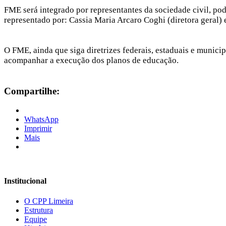
FME será integrado por representantes da sociedade civil, pod
Hacklink panel
representado por: Cassia Maria Arcaro Coghi (diretora geral)
Hacklink panel
Hacklink panel
O FME, ainda que siga diretrizes federais, estaduais e munici
acompanhar a execução dos planos de educação.
Hacklink panel
Hacklink panel
Compartilhe:
Hacklink panel
Hacklink panel
WhatsApp
Imprimir
Hacklink panel
Mais
Hacklink panel
Hacklink panel
Institucional
Hacklink panel
Hacklink panel
O CPP Limeira
Estrutura
Hacklink panel
Equipe