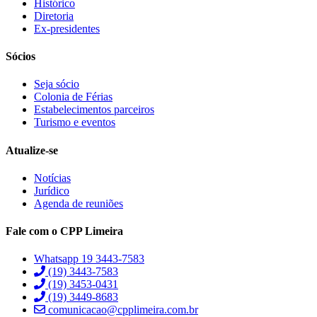
Histórico
Hacklink panel
Diretoria
Ex-presidentes
Hacklink panel
Sócios
Hacklink panel
Hacklink panel
Seja sócio
Colonia de Férias
Hacklink panel
Estabelecimentos parceiros
Turismo e eventos
Illuminati
Atualize-se
Hacklink
Notícias
Hacklink Panel
Jurídico
Hacklink
Agenda de reuniões
Hacklink Panel
Fale com o CPP Limeira
Masal oku
Whatsapp 19 3443-7583
(19) 3443-7583
Hacklink Panel
(19) 3453-0431
(19) 3449-8683
Hacklink Panel
comunicacao@cpplimeira.com.br