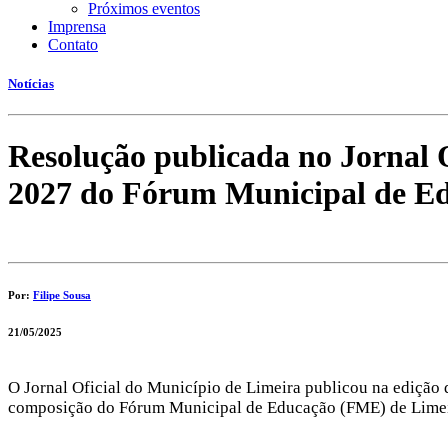
Próximos eventos
Hacklink panel
Imprensa
Contato
Hacklink panel
Notícias
Hacklink panel
Hacklink panel
Resolução publicada no Jornal O
Hacklink panel
2027 do Fórum Municipal de Ed
Hacklink panel
Hacklink panel
Hacklink panel
Por:
Filipe Sousa
Hacklink panel
Hacklink satın al
21/05/2025
Hacklink satın al
O Jornal Oficial do Município de Limeira publicou na edição 
Hacklink panel
composição do Fórum Municipal de Educação (FME) de Limeir
Hacklink panel