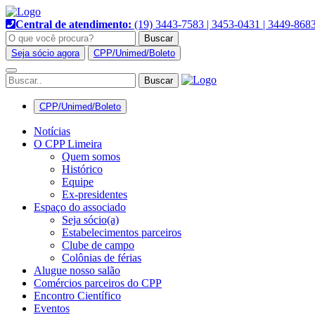
Pular
Hacklink panel
para
Central de atendimento:
(19) 3443-7583 | 3453-0431 | 3449-868
o
Buscar
Hacklink panel
conteúdo
Seja sócio agora
CPP/Unimed/Boleto
Backlink paketleri
Alternar
navegação
Hacklink
CPP/Unimed/Boleto
Hacklink
Notícias
Hacklink
O CPP Limeira
Quem somos
Hacklink
Histórico
Equipe
Hacklink panel
Ex-presidentes
Espaço do associado
Hacklink panel
Seja sócio(a)
Estabelecimentos parceiros
Hacklink panel
Clube de campo
Colônias de férias
Hacklink panel
Alugue nosso salão
Comércios parceiros do CPP
Hacklink panel
Encontro Científico
Eventos
Hacklink panel