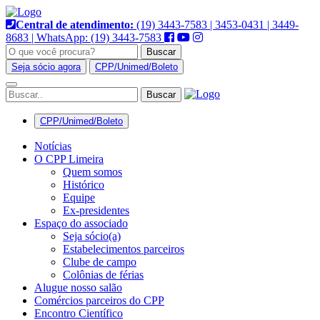
Pular
para
Central de atendimento:
(19) 3443-7583 | 3453-0431 | 3449-
o
8683 | WhatsApp: (19) 3443-7583
conteúdo
Buscar
Seja sócio agora
CPP/Unimed/Boleto
Alternar
navegação
CPP/Unimed/Boleto
Notícias
O CPP Limeira
Quem somos
Histórico
Equipe
Ex-presidentes
Espaço do associado
Seja sócio(a)
Estabelecimentos parceiros
Clube de campo
Colônias de férias
Alugue nosso salão
Comércios parceiros do CPP
Encontro Científico