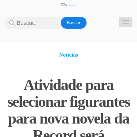
Pular
para
o
Alter
conteúdo
Notícias
Atividade para
selecionar figurantes
para nova novela da
Record será