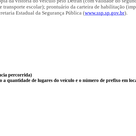
 cópia da vistoria do veículo pelo Detran (com validade do seg
e transporte escolar); prontuário da carteira de habilitação (im
cretaria Estadual da Segurança Pública (
www.ssp.sp.gov.br
).
ncia percorrida)
a quantidade de lugares do veículo e o número de prefixo em local 