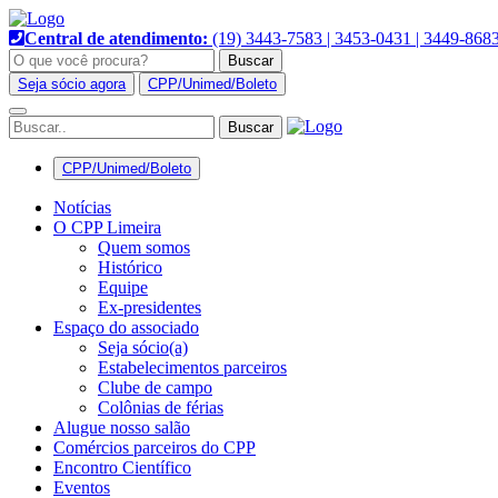
Pular
para
Central de atendimento:
(19) 3443-7583 | 3453-0431 | 3449-868
o
Buscar
conteúdo
Seja sócio agora
CPP/Unimed/Boleto
Alternar
navegação
CPP/Unimed/Boleto
Notícias
O CPP Limeira
Quem somos
Histórico
Equipe
Ex-presidentes
Espaço do associado
Seja sócio(a)
Estabelecimentos parceiros
Clube de campo
Colônias de férias
Alugue nosso salão
Comércios parceiros do CPP
Encontro Científico
Eventos