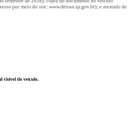
undo semestre de 2018); cópia do documento do veículo
presso por meio do site: www.detran.sp.gov.br); e atestado de
visível do veículo.