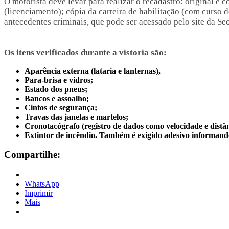
O motorista deve levar para realizar o recadastro: original e
(licenciamento); cópia da carteira de habilitação (com curso d
antecedentes criminais, que pode ser acessado pelo site da Se
Os itens verificados durante a vistoria são:
Aparência externa (lataria e lanternas),
Para-brisa e vidros;
Estado dos pneus;
Bancos e assoalho;
Cintos de segurança;
Travas das janelas e martelos;
Cronotacógrafo (registro de dados como velocidade e distâ
Extintor de incêndio. Também é exigido adesivo informando 
Compartilhe:
WhatsApp
Imprimir
Mais