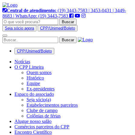
Pular
para
Central de atendimento:
(19) 3443-7583 | 3453-0431 | 3449-
o
8683 | WhatsApp: (19) 3443-7583
conteúdo
Buscar
Seja sócio agora
CPP/Unimed/Boleto
Alternar
navegação
CPP/Unimed/Boleto
Notícias
O CPP Limeira
Quem somos
Histórico
Equipe
Ex-presidentes
Espaço do associado
Seja sócio(a)
Estabelecimentos parceiros
Clube de campo
Colônias de férias
Alugue nosso salão
Comércios parceiros do CPP
Encontro Científico