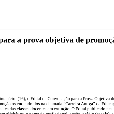
 para a prova objetiva de promo
uinta-feira (16), o Edital de Convocação para a Prova Objetiva
moção os enquadrados na chamada “Carreira Antiga” da Educação
queles das classes docentes em extinção. O Edital publicado nes
m alfabética, o nome do profissional, opção, prédio (escola), sa