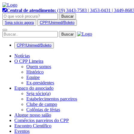
Pular
para
Central de atendimento:
(19) 3443-7583 | 3453-0431 | 3449-868
o
Buscar
conteúdo
Seja sócio agora
CPP/Unimed/Boleto
Alternar
navegação
CPP/Unimed/Boleto
Notícias
O CPP Limeira
Quem somos
Histórico
Equipe
Ex-presidentes
Espaço do associado
Seja sócio(a)
Estabelecimentos parceiros
Clube de campo
Colônias de férias
Alugue nosso salão
Comércios parceiros do CPP
Encontro Científico
Eventos