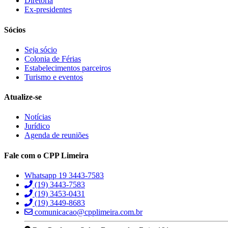
Diretoria
Ex-presidentes
Sócios
Seja sócio
Colonia de Férias
Estabelecimentos parceiros
Turismo e eventos
Atualize-se
Notícias
Jurídico
Agenda de reuniões
Fale com o CPP Limeira
Whatsapp 19 3443-7583
(19) 3443-7583
(19) 3453-0431
(19) 3449-8683
comunicacao@cpplimeira.com.br