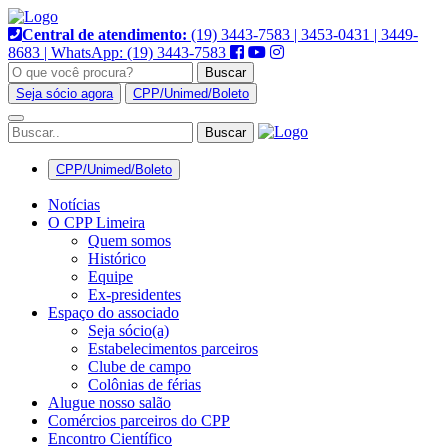
Pular
para
Central de atendimento:
(19) 3443-7583 | 3453-0431 | 3449-
o
8683 | WhatsApp: (19) 3443-7583
conteúdo
Buscar
Seja sócio agora
CPP/Unimed/Boleto
Alternar
navegação
CPP/Unimed/Boleto
Notícias
O CPP Limeira
Quem somos
Histórico
Equipe
Ex-presidentes
Espaço do associado
Seja sócio(a)
Estabelecimentos parceiros
Clube de campo
Colônias de férias
Alugue nosso salão
Comércios parceiros do CPP
Encontro Científico