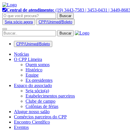
Pular
para
Central de atendimento:
(19) 3443-7583 | 3453-0431 | 3449-868
o
Buscar
conteúdo
Seja sócio agora
CPP/Unimed/Boleto
Alternar
navegação
CPP/Unimed/Boleto
Notícias
O CPP Limeira
Quem somos
Histórico
Equipe
Ex-presidentes
Espaço do associado
Seja sócio(a)
Estabelecimentos parceiros
Clube de campo
Colônias de férias
Alugue nosso salão
Comércios parceiros do CPP
Encontro Científico
Eventos