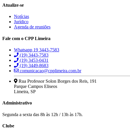
Atualize-se
Notícias
Jurídico
Agenda de reuniões
Fale com o CPP Limeira
Whatsapp 19 3443-7583
(19) 3443-7583
(19) 3453-0431
(19) 3449-8683
comunicacao@cpplimeira.com.br
Rua Professor Solon Borges dos Reis, 191
Parque Campos Eliseos
Limeira, SP
Administrativo
Segunda a sexta das 8h às 12h / 13h às 17h.
Clube