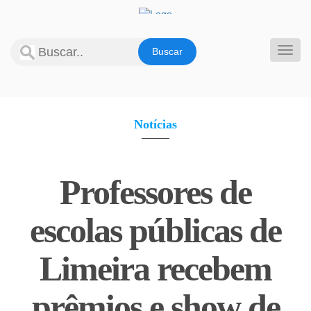
Pular
para
o
Alter
conteúdo
Notícias
Professores de
escolas públicas de
Limeira recebem
prêmios e show de