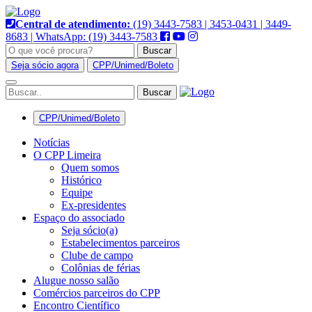
Pular
para
Central de atendimento:
(19) 3443-7583 | 3453-0431 | 3449-
o
8683 | WhatsApp: (19) 3443-7583
conteúdo
Buscar
Seja sócio agora
CPP/Unimed/Boleto
Alternar
navegação
CPP/Unimed/Boleto
Notícias
O CPP Limeira
Quem somos
Histórico
Equipe
Ex-presidentes
Espaço do associado
Seja sócio(a)
Estabelecimentos parceiros
Clube de campo
Colônias de férias
Alugue nosso salão
Comércios parceiros do CPP
Encontro Científico