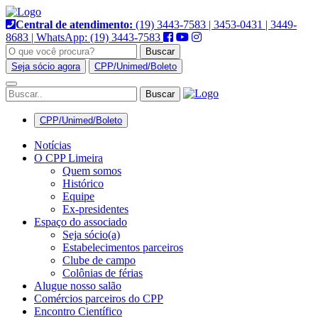
Pular
para
Central de atendimento:
(19) 3443-7583 | 3453-0431 | 3449-
o
8683 | WhatsApp: (19) 3443-7583
conteúdo
Buscar
Seja sócio agora
CPP/Unimed/Boleto
Alternar
navegação
CPP/Unimed/Boleto
Notícias
O CPP Limeira
Quem somos
Histórico
Equipe
Ex-presidentes
Espaço do associado
Seja sócio(a)
Estabelecimentos parceiros
Clube de campo
Colônias de férias
Alugue nosso salão
Comércios parceiros do CPP
Encontro Científico